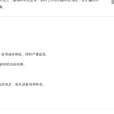
衬层上，被物料衬层反弹，斜向上冲击到破碎腔顶部，后又偏转向
幕。
，使用成本降低，同时产量提高。
”破碎的自由转换。
良好状态，延长设备使用寿命。