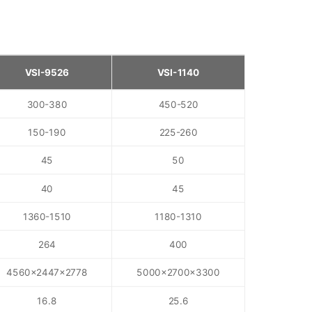
VSI-9526
VSI-1140
300-380
450-520
150-190
225-260
45
50
40
45
1360-1510
1180-1310
264
400
4560×2447×2778
5000×2700×3300
16.8
25.6