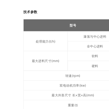
技术参数
型号
瀑落与中心进料
处理能力(t/h)
全中心进料
软料
最大进料尺寸(mm)
硬料
转速(rpm)
双电动机功率(kw)
最大外形尺寸 长×宽×高(mm)
重量(t)